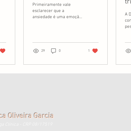
tr
Primeiramente vale
esclarecer que a
A D
ansiedade é uma emoção
con
humana normal,
pes
imprescindível para a
ida
vida cotidiana. A
em
manifestação...
co
do..
29
0
1
ca Oliveira Garcia
ga Clínica - CRP 08/17519