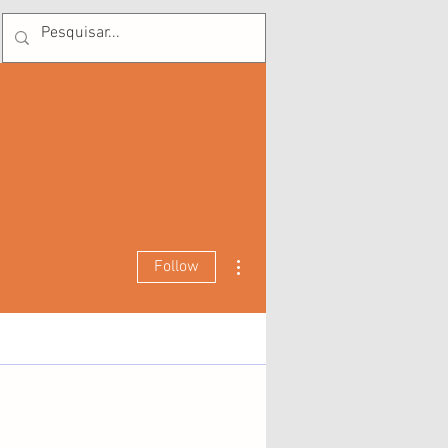
Tel: (41) 99668-2726
More actions
Follow