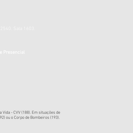
 2540. Sala 1603.
e Presencial
 Vida - CVV (188). Em situações de
92) ou o Corpo de Bombeiros (193).