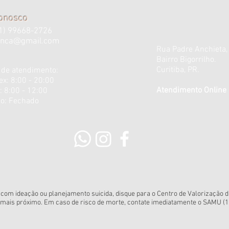
conosco
1) 99668-2726
anca@gmail.com
Rua Padre Anchieta,
Bairro Bigorrilho.
Curitiba, PR.
 de atendimento:
ex: 8:00 - 20:00
Atendimento Online 
: 8:00 - 12:00 ​
o: Fechado
om ideação ou planejamento suicida, disque para o Centro de Valorização da
l mais próximo. Em caso de risco de morte, contate imediatamente o SAMU (1