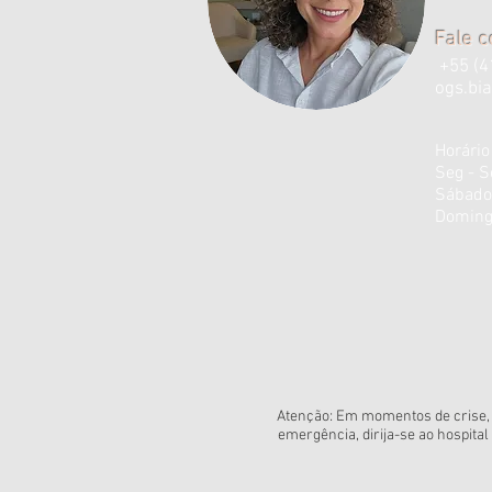
Fale 
+55 (4
ogs.bi
Horário
Seg - S
​​Sábado
Doming
Atenção: Em momentos de crise, c
emergência, dirija-se ao hospita