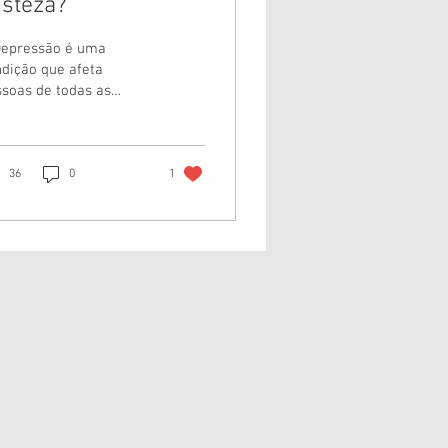
isteza?
epressão é uma
dição que afeta
soas de todas as
des ou classes sociais
 todo o mundo, sendo
nsiderada como o “mal
.
36
0
1