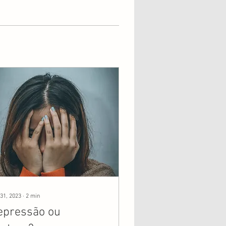
31, 2023
∙
2
min
epressão ou