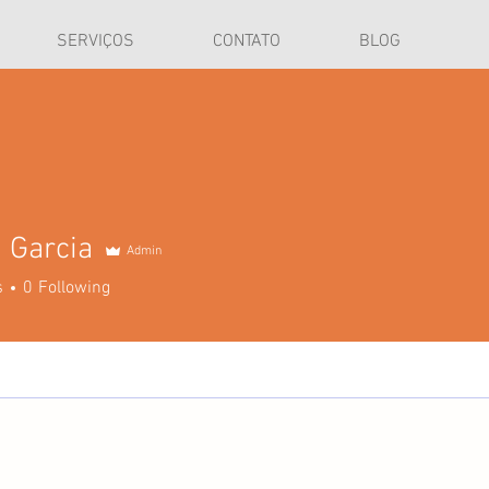
SERVIÇOS
CONTATO
BLOG
 Garcia
Admin
s
0
Following