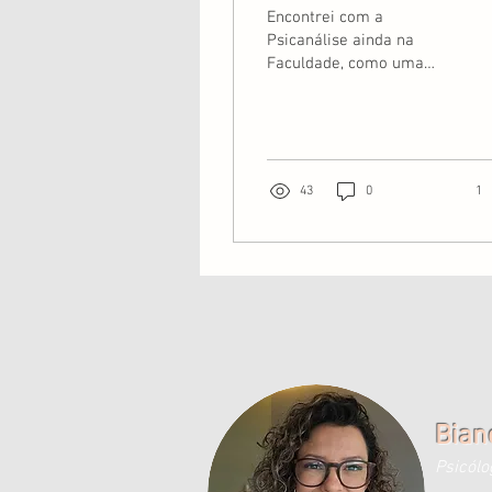
Encontrei com a
Psicanálise ainda na
Faculdade, como uma
abordagem. No entanto, é
importante mencionar
que a Psicanálise é uma
fonte...
43
0
1
Bian
Psicólo